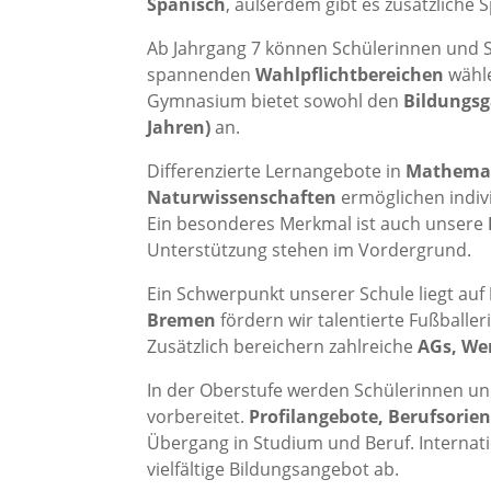
Spanisch
, außerdem gibt es zusätzliche
Ab Jahrgang 7 können Schülerinnen und 
spannenden
Wahlpflichtbereichen
wähle
Gymnasium bietet sowohl den
Bildungsg
Jahren)
an.
Differenzierte Lernangebote in
Mathemat
Naturwissenschaften
ermöglichen indiv
Ein besonderes Merkmal ist auch unsere
Unterstützung stehen im Vordergrund.
Ein Schwerpunkt unserer Schule liegt auf
Bremen
fördern wir talentierte Fußball
Zusätzlich bereichern zahlreiche
AGs, We
In der Oberstufe werden Schülerinnen und
vorbereitet.
Profilangebote, Berufsorie
Übergang in Studium und Beruf. Internat
vielfältige Bildungsangebot ab.