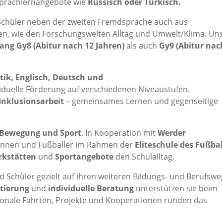
 Sprachlernangebote wie
Russisch oder Türkisch.
Schüler neben der zweiten Fremdsprache auch aus
n, wie den Forschungswelten Alltag und Umwelt/Klima. Un
ang Gy8 (Abitur nach 12 Jahren)
als auch
Gy9 (Abitur nac
ik, Englisch, Deutsch und
iduelle Förderung auf verschiedenen Niveaustufen.
Inklusionsarbeit
– gemeinsames Lernen und gegenseitige
Bewegung und Sport
. In Kooperation mit
Werder
erinnen und Fußballer im Rahmen der
Eliteschule des Fußbal
rkstätten
und
Sportangebote
den Schulalltag.
 Schüler gezielt auf ihren weiteren Bildungs- und Berufswe
ntierung
und
individuelle Beratung
unterstützen sie beim
ionale Fahrten, Projekte und Kooperationen runden das