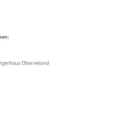
nen:
Bürgerhaus Obervieland