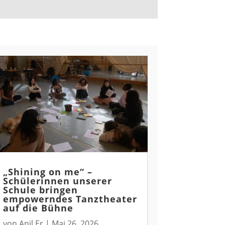
„Shining on me“ –
Schülerinnen unserer
Schule bringen
empowerndes Tanztheater
auf die Bühne
von
Anil Er
|
Mai 26, 2026