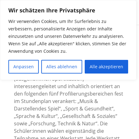
Wir schätzen Ihre Privatsphäre
Wir verwenden Cookies, um Ihr Surferlebnis zu
verbessern, personalisierte Anzeigen oder Inhalte
einzusetzen und unseren Datenverkehr zu analysieren.
Wenn Sie auf „Alle akzeptieren" klicken, stimmen Sie der
Werkstatt-Unterricht
Anwendung von Cookies zu.
Der Werkstatt-Unterricht ist gleichermaßen für
Anpassen
Alles ablehnen
Alle akzeptieren
alle Schüler:innen der Jahrgänge 5 & 6
(ausgenommen Sportklassen)
interessengeleitet und inhaltlich orientiert an
den folgenden fünf Profilierungsbereichen fest
im Stundenplan verankert: „Musik &
Darstellendes Spiel“, „Sport & Gesundheit“,
„Sprache & Kultur“, „Gesellschaft & Soziales“
sowie „Forschung, Technik & Natur“. Die
Schüler:innen wählen eigenständig die
Teilnahme an einer Werkstatt. Jede Werkstatt